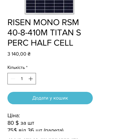
RISEN MONO RSM
40-8-410М TITAN S
PERC HALF CELL
Ціна
3 140,00 ₴
Кількість
*
Додати у кошик
Ціна:
80 $ за шт
75$ від 36 шт (палета)
69 $ від 72 шт (дві палети)