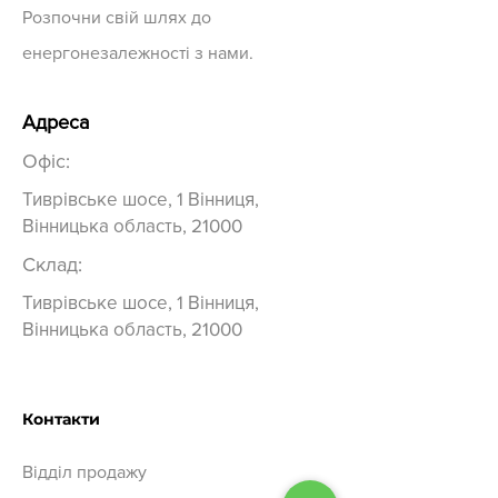
Розпочни свій шлях до
Напруга при
40 В
максимальній
енергонезалежності з нами.
потужності
(Vmpp):
Адреса
Струм при
17,5 А
максимальній
Офіс:
потужності
Тиврівське шосе, 1 Вінниця,
(Impp):
Вінницька область, 21000
Напруга
47,6 В
Склад:
холостого ходу
(Voc):
Тиврівське шосе, 1 Вінниця,
Вінницька область, 21000
Струм короткого
18,49 А
замикання (Isc):
Максимальна
1500 В
Контакти
напруга системи:
Відділ продажу
Температурний
-0,29%/°C