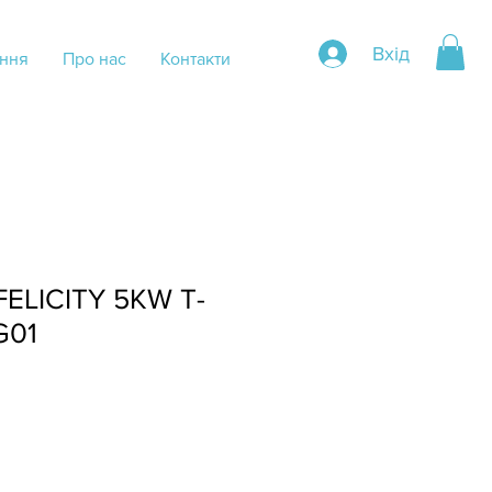
Вхід
ння
Про нас
Контакти
ELICITY 5KW T-
G01