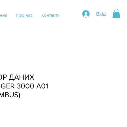
Вхід
ння
Про нас
Контакти
ОР ДАНИХ
GER 3000 A01
MBUS)