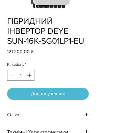
ГІБРИДНИЙ
ІНВЕРТОР DEYE
SUN-16K-SG01LP1-EU
Ціна
121 200,00 ₴
Кількість
*
Додати у кошик
Опис
Гібридний інвертор DEYE SUN-16K-
Технічні Характеристики