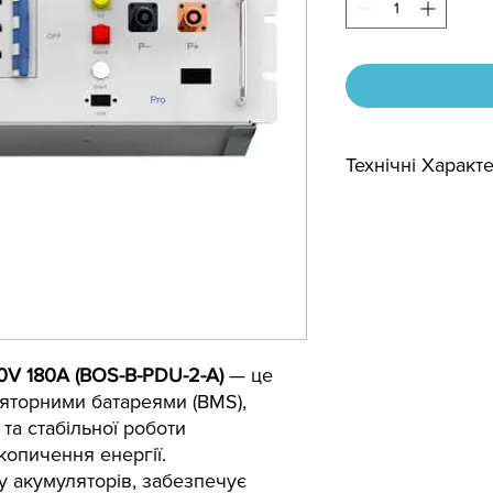
Технічні Характ
Тип акумулятора:
Кількість циклів за
розряду:
Напруга, В:
V 180A (BOS-B-PDU-2-A)
— це
Струм заряду, А:
яторними батареями (BMS),
та стабільної роботи
копичення енергії.
у акумуляторів, забезпечує