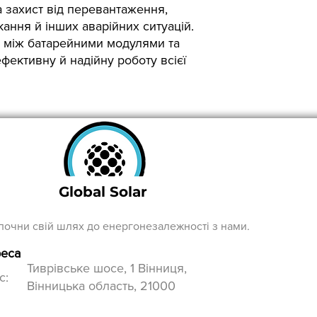
 захист від перевантаження,
Робоча температура
кання й інших аварійних ситуацій.
 між батарейними модулями та
фективну й надійну роботу всієї
Габарити, мм² :
Маса акумулятора, 
Global Solar
Гарантія, міс:
почни свій шлях до енергонезалежності з нами.
еса
Тиврівське шосе, 1 Вінниця,
с:
Вінницька область, 21000