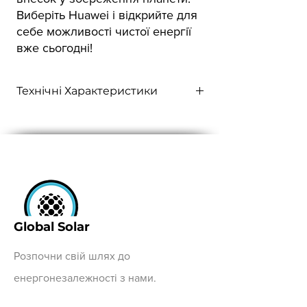
Виберіть Huawei і відкрийте для
себе можливості чистої енергії
вже сьогодні!
Технічні Характеристики
Максимальна вихідна
12 кВт
потужність
:
ККД:
до 98,6%
Кількість MPPT:
2
Global Solar
Діапазон вхідної
200-1000 В
напруги
:
Розпочни свій шлях до
Номінальна вихідна
220/380 В
енергонезалежності з нами.
напруга
: