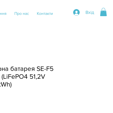
Вхід
ння
Про нас
Контакти
на батарея SE-F5
 (LiFePO4 51,2V
kWh)
e