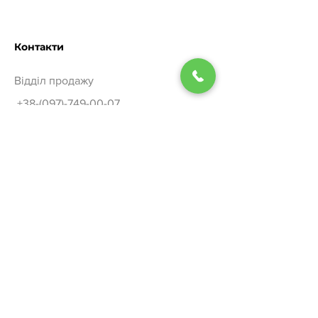
температура
55℃ /
Розряджання:
-20℃～55℃
Контакти
Відділ продажу
+38-(097)-749-00-07
Сервісне обслуговування
+38-(097)-749-00-08
Замовити консультацію
Меню
Головна
Про нас