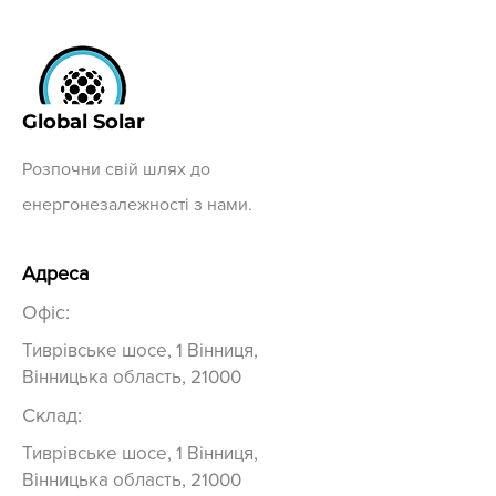
Ємність
314А·год
Масштабованість
Макс. 32 шт.
паралельно
Global Solar
Номінальна
51,2 В
напруга
Розпочни свій шлях до
Робоча напруга
44,8 В ~ 57,6 В
енергонезалежності з нами.
Номінальна
16 кВт·год
енергія
Адреса
Розміри (Ш × В ×
400 × 708 × 233
Офіс:
Д )
мм
Тиврівське шосе, 1 Вінниця,
Вінницька область, 21000
Приблизна вага
109 кг
Склад:
Клас захисту
IP21
корпусу
Тиврівське шосе, 1 Вінниця,
Вінницька область, 21000
Робоча
Заряджання: -10～